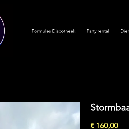
Formules Discotheek
Party rental
Die
Stormba
Prij
€ 160,00