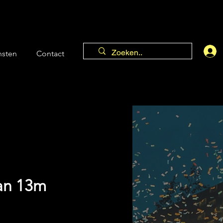
nsten
Contact
an 13m
s