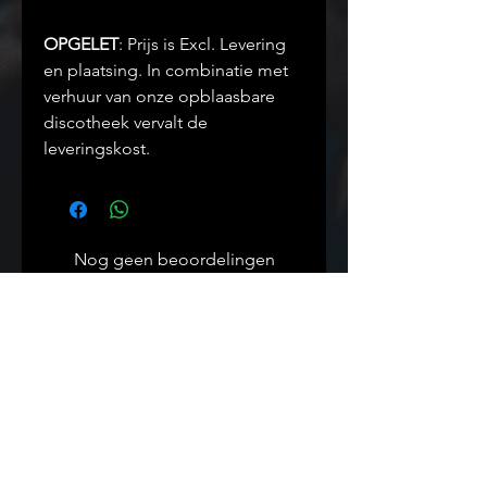
OPGELET
: Prijs is Excl. Levering
en plaatsing. In combinatie met
verhuur van onze opblaasbare
discotheek vervalt de
leveringskost.
Nog geen beoordelingen
Deel je mening. Wees de eerste die
een beoordeling achterlaat.
Geef een beoordeling
Informatie
Algemene voorwaarden
Slechtweer garantie