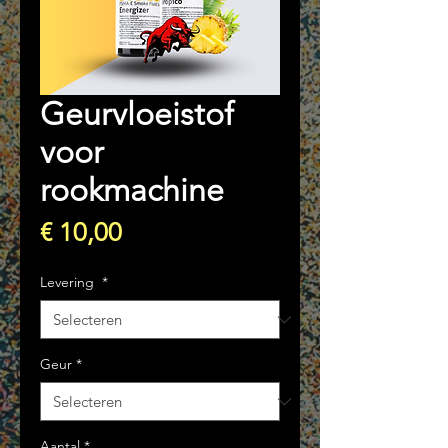
Geurvloeistof
voor
rookmachine
Prijs
€ 10,00
Levering
*
Geur
*
Aantal
*