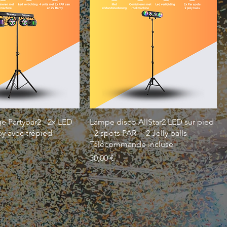
ge Partybar2 - 2x LED
Lampe disco AllStar2 LED sur pied
by avec trépied
- 2 spots PAR + 2 Jelly balls -
Télécommande incluse
Prix
30,00 €