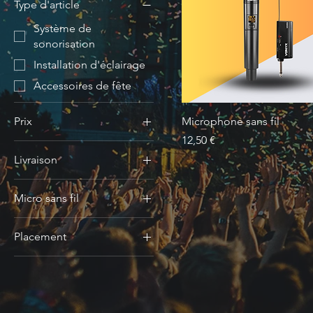
Type d'article
Système de
sonorisation
Installation d'éclairage
Accessoires de fête
Prix
Microphone sans fil
Prix
12,50 €
Livraison
12 €
45 €
Non
Micro sans fil
Oui
Non
Placement
Oui
Non
Oui