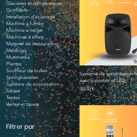
Glacières et réfrigérateurs
Gonflable
Installation d'éclairage
Machine à fumée
Machine a neige
Machines à effets
Matériel de restauration
Meubilair
Mutimedia
Plantes
Souffleur de bulles
Système de sonorisation 
Springkastelen
avec supports et LED
Système de sonorisation
Prix
30,00 €
Tables
Tentes
Verres et tasses
Filtrer par