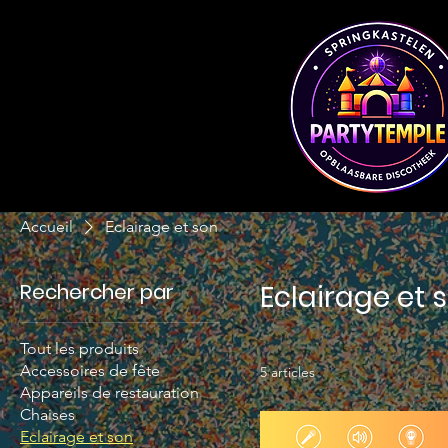
Accueil
Eclairage et son
Rechercher par
Eclairage et 
Tout les produits
Accessoires de fête
5 articles
Appareils de restauration
Chaises
Eclairage et son